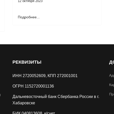
12 октября 2023
Подробнее...
РЕКВИЗИТЫ
Д
Ад
ИНН 2720052609, КПП 272001001
Ка
ОГРН 1152720001136
Пр
и
Дальневосточный банк Сбербанка России в г.
Хабаровске
БИК 040813608, к/счет